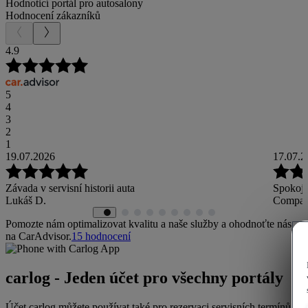
Hodnoticí portál pro autosalony
Hodnocení zákazníků
4.9
5
4
3
2
1
19.07.2026
17.07.2
Závada v servisní historii auta
Spokoje
Lukáš D.
Compan
Pomozte nám optimalizovat kvalitu a naše služby a ohodnoťte nás
na CarAdvisor.
15
hodnocení
carlog - Jeden účet pro všechny portály
Účet carlog můžete používat také pro rezervaci servisních termínů,