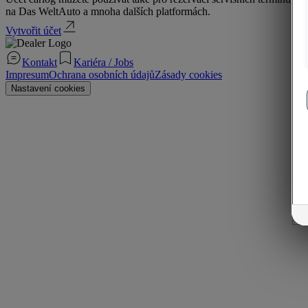
na Das WeltAuto a mnoha dalších platformách.
Vytvořit účet
Kontakt
Kariéra / Jobs
Impresum
Ochrana osobních údajů
Zásady cookies
Nastavení cookies